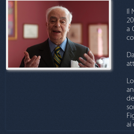
Il
20
a 
co
Da
at
Lo
an
de
so
Fi
ai